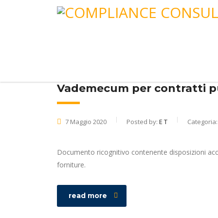
Vademecum per contratti pubb
7 Maggio 2020
Posted by:
E T
Categoria
Documento ricognitivo contenente disposizioni acceler
forniture.
read more