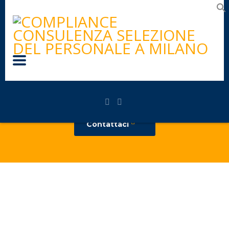
Sei alla ricerca di un consulente di
prima categoria? Scegli Novaconsult!
Contattaci
Oltre 25 anni di esperienza
APPROFONDI
Perché sceglierci