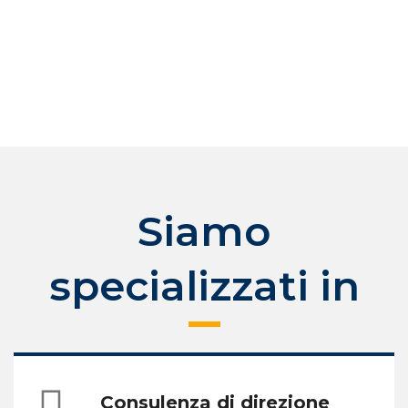
News
APPROFONDISCI
Le ultime news
Posizioni aperte
APPROFOND
Guarda le posizioni aperte
Siamo
specializzati in
Consulenza di direzione