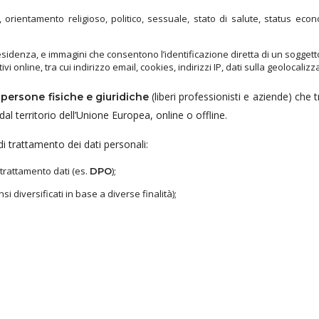
, orientamento religioso, politico, sessuale, stato di salute, status eco
 residenza, e immagini che consentono l’identificazione diretta di un soggett
vi online, tra cui indirizzo email, cookies, indirizzi IP, dati sulla geolocaliz
(liberi professionisti e aziende) che 
 persone fisiche e giuridiche
 dal territorio dell’Unione Europea, online o offline.
i trattamento dei dati personali:
 trattamento dati (es.
);
DPO
i diversificati in base a diverse finalità);